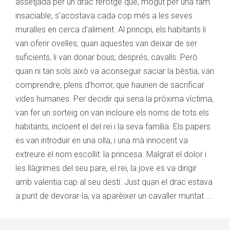
assetjada per un drac ferotge que, mogut per una fam
insaciable, s’acostava cada cop més a les seves
muralles en cerca d’aliment. Al principi, els habitants li
van oferir ovelles; quan aquestes van deixar de ser
suficients, li van donar bous; després, cavalls. Però
quan ni tan sols això va aconseguir saciar la bèstia, van
comprendre, plens d’horror, que haurien de sacrificar
vides humanes. Per decidir qui seria la pròxima víctima,
van fer un sorteig on van incloure els noms de tots els
habitants, incloent el del rei i la seva família. Els papers
es van introduir en una olla, i una mà innocent va
extreure el nom escollit: la princesa. Malgrat el dolor i
les llàgrimes del seu pare, el rei, la jove es va dirigir
amb valentia cap al seu destí. Just quan el drac estava
a punt de devorar-la, va aparèixer un cavaller muntat ...