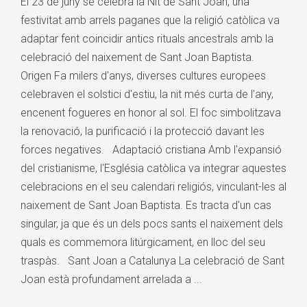
El 23 de juny se celebra la Nit de Sant Joan, una
festivitat amb arrels paganes que la religió catòlica va
adaptar fent coincidir antics rituals ancestrals amb la
celebració del naixement de Sant Joan Baptista.
Origen Fa milers d'anys, diverses cultures europees
celebraven el solstici d'estiu, la nit més curta de l'any,
encenent fogueres en honor al sol. El foc simbolitzava
la renovació, la purificació i la protecció davant les
forces negatives. Adaptació cristiana Amb l'expansió
del cristianisme, l'Església catòlica va integrar aquestes
celebracions en el seu calendari religiós, vinculant-les al
naixement de Sant Joan Baptista. Es tracta d'un cas
singular, ja que és un dels pocs sants el naixement dels
quals es commemora litúrgicament, en lloc del seu
traspàs. Sant Joan a Catalunya La celebració de Sant
Joan està profundament arrelada a ...